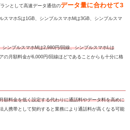
データ量に合わせて3
プランとして高速データ通信の
スマホSは1GB、シンプルスマホMは3GB、シンプルスマ
。
線、シンプルスマホMは2,980円/回線、シンプルスマホLは
の月額料金が6,000円/回線ほどであることからも十分に格
月額料金を低く設定する代わりに通話料やデータ料を高めに
を法人携帯として契約すると業務により通話料が高くなる可能