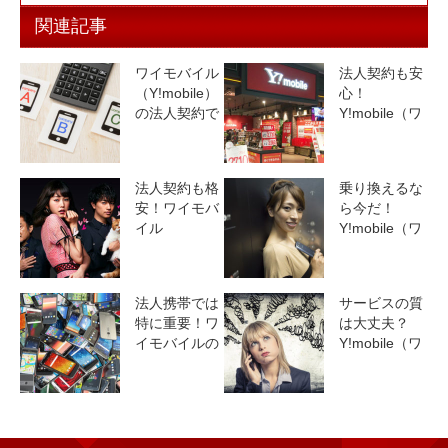
関連記事
ワイモバイル
法人契約も安
（Y!mobile）
心！
の法人契約で
Y!mobile（ワ
得する5つの
イモバイル）
ポイント
の実店舗の探
し方
法人契約も格
乗り換えるな
安！ワイモバ
ら今だ！
イル
Y!mobile（ワ
（Y!mobile）
イモバイル）
をすすめる3
乗り換え手順
つの理由
と注意点
法人携帯では
サービスの質
特に重要！ワ
は大丈夫？
イモバイルの
Y!mobile（ワ
通信速度と機
イモバイル）
種を徹底検証
トラブル＆ク
レーム集